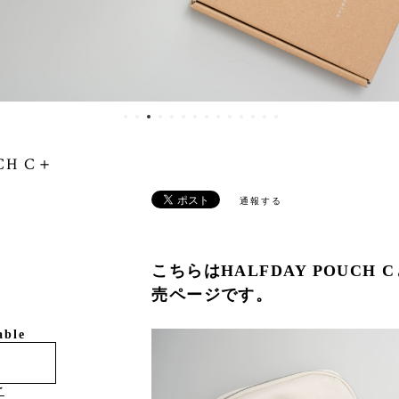
H C＋
通報する
こちらはHALFDAY POUCH Cと
売ページです。
able
け