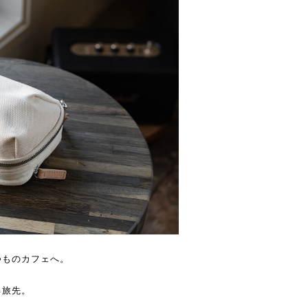
つものカフェへ。
る旅先。