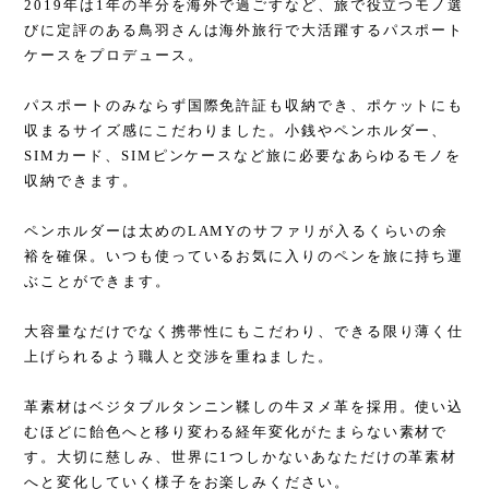
2019年は1年の半分を海外で過ごすなど、旅で役立つモノ選
びに定評のある鳥羽さんは海外旅行で大活躍するパスポート
ケースをプロデュース。
パスポートのみならず国際免許証も収納でき、ポケットにも
収まるサイズ感にこだわりました。小銭やペンホルダー、
SIMカード、SIMピンケースなど旅に必要なあらゆるモノを
収納できます。
ペンホルダーは太めのLAMYのサファリが入るくらいの余
裕を確保。いつも使っているお気に入りのペンを旅に持ち運
ぶことができます。
大容量なだけでなく携帯性にもこだわり、できる限り薄く仕
上げられるよう職人と交渉を重ねました。
革素材はベジタブルタンニン鞣しの牛ヌメ革を採用。使い込
むほどに飴色へと移り変わる経年変化がたまらない素材で
す。大切に慈しみ、世界に1つしかないあなただけの革素材
へと変化していく様子をお楽しみください。