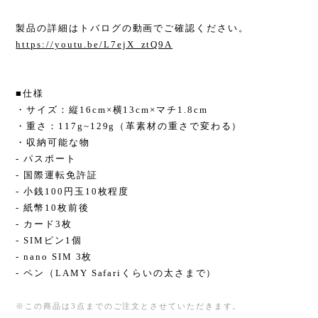
製品の詳細はトバログの動画でご確認ください。
https://youtu.be/L7ejX_ztQ9A
■仕様
・サイズ：縦16cm×横13cm×マチ1.8cm
・重さ：117g~129g（革素材の重さで変わる）
・収納可能な物
- パスポート
- 国際運転免許証
- 小銭100円玉10枚程度
- 紙幣10枚前後
- カード3枚
- SIMピン1個
- nano SIM 3枚
- ペン（LAMY Safariくらいの太さまで）
※この商品は3点までのご注文とさせていただきます。