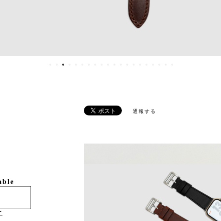
通報する
able
け