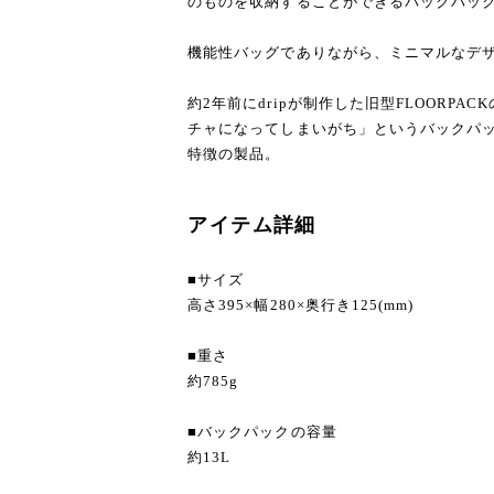
のものを収納することができるバックパッ
機能性バッグでありながら、ミニマルなデ
約2年前にdripが制作した旧型FLOORP
チャになってしまいがち」というバックパッ
特徴の製品。
アイテム詳細
■サイズ
高さ395×幅280×奥行き125(mm)
■重さ
約785g
■バックパックの容量
約13L