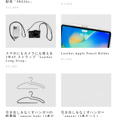
財布「PRESSo」
¥3,850
¥12,800
Leather Apple Pencil Holder
スマホにもカメラにも使える
2WAY ストラップ「Leather
¥1,950
Long Strap」
¥9,300
引き出しをなくすハンガーの
引き出しをなくすハンガー
軽量版「oneger light（5本セ
「oneger（5本セット）」