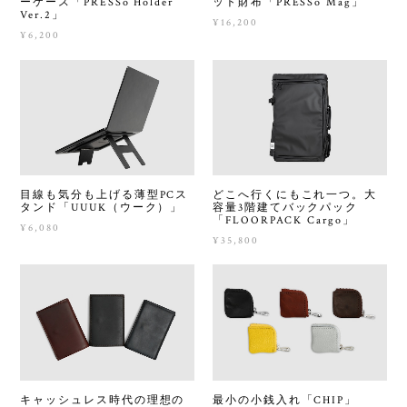
ーケース「PRESSo Holder
ット財布「PRESSo Mag」
Ver.2」
¥16,200
¥6,200
目線も気分も上げる薄型PCス
どこへ行くにもこれ一つ。大
タンド「UUUK（ウーク）」
容量3階建てバックパック
「FLOORPACK Cargo」
¥6,080
¥35,800
キャッシュレス時代の理想の
最小の小銭入れ「CHIP」