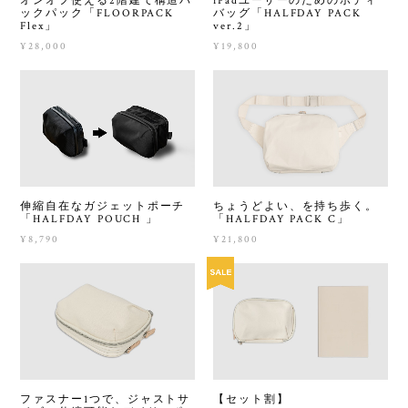
オンオフ使える2階建て構造バ
iPadユーザーのためのボディ
ックパック「FLOORPACK
バッグ「HALFDAY PACK
Flex」
ver.2」
¥28,000
¥19,800
伸縮自在なガジェットポーチ
ちょうどよい、を持ち歩く。
「HALFDAY POUCH 」
「HALFDAY PACK C」
¥8,790
¥21,800
ファスナー1つで、ジャストサ
【セット割】