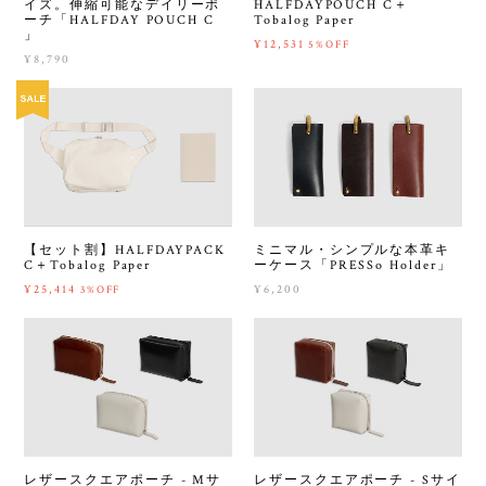
イズ。伸縮可能なデイリーポ
HALFDAYPOUCH C＋
ーチ「HALFDAY POUCH C
Tobalog Paper
」
¥12,531
5%OFF
¥8,790
【セット割】HALFDAYPACK
ミニマル・シンプルな本革キ
C＋Tobalog Paper
ーケース「PRESSo Holder」
¥25,414
¥6,200
3%OFF
レザースクエアポーチ - Mサ
レザースクエアポーチ - Sサイ